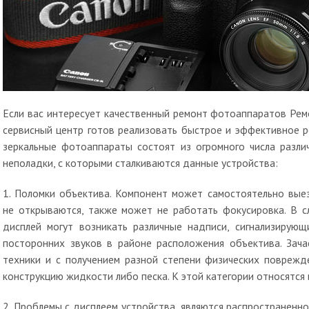
Если вас интересует качественный ремонт фотоаппаратов Ре
сервисный центр готов реализовать быстрое и эффективное 
зеркальные фотоаппараты состоят из огромного числа разли
неполадки, с которыми сталкиваются данные устройства:
1. Поломки объектива. Компонент может самостоятельно выез
не открываются, также может не работать фокусировка. В с
дисплей могут возникать различные надписи, сигнализирую
посторонних звуков в районе расположения объектива. Зача
техники и с получением разной степени физических поврежд
конструкцию жидкости либо песка. К этой категории относятся
2. Проблемы с дисплеем устройства, являются распространенно