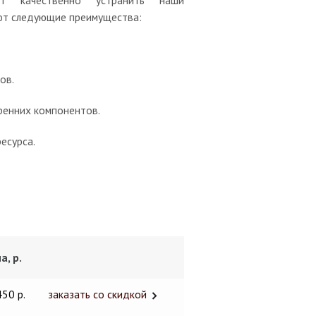
т качественно устранить наши
ют следующие преимущества:
ов.
тренних компонентов.
есурса.
а, р.
450 р.
заказать со скидкой