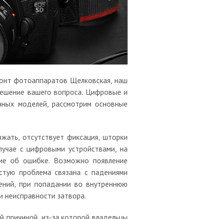
монт фотоаппаратов Щелковская, наш
решение вашего вопроса. Цифровые и
чных моделей, рассмотрим основные
жать, отсутствует фиксация, шторки
лучае с цифровыми устройствами, на
щие об ошибке. Возможно появление
стую проблема связана с падениями
ений, при попадании во внутреннюю
 и неисправности затвора.
й причиной, из-за которой владельцы