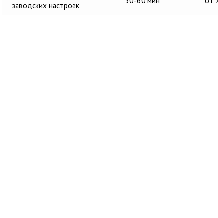
30-60 мин
от 
заводских настроек